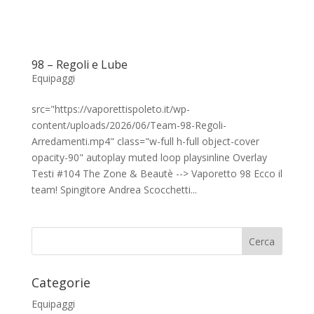
98 – Regoli e Lube
Equipaggi
src="https://vaporettispoleto.it/wp-
content/uploads/2026/06/Team-98-Regoli-
Arredamenti.mp4" class="w-full h-full object-cover
opacity-90" autoplay muted loop playsinline Overlay
Testi #104 The Zone & Beautè --> Vaporetto 98 Ecco il
team! Spingitore Andrea Scocchetti...
Cerca
Categorie
Equipaggi