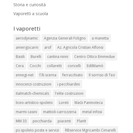
Storia e curiosità
Vaporetti a scuola
I vaporetti
aerodynamic
Agenzia Generali Foligno
a manetta
amerigocarni
arof
Az. Agricola Cristian Alfonsi
Basili
Burelli
cantina ninni
Centro Ottico Emmedue
Cera
Cocchi
collaretti
coricelli
EdilMamò
ennegi-net
f.lli scerna
ferracchiato
Il sorriso di Teo
innocenzi costruzioni
i pecchiardini
italmatch-chemicals
l'elite costruzioni
liceo-artistico-spoleto
Loreti
MaGi Paninoteca
marmi casini
mattioli-carrozzeria
metal infissi
MM 33
pecchiarda
piacenti
PlanIt
ps spoleto poste e servizi
RBservice Mgricambi Cimarelli