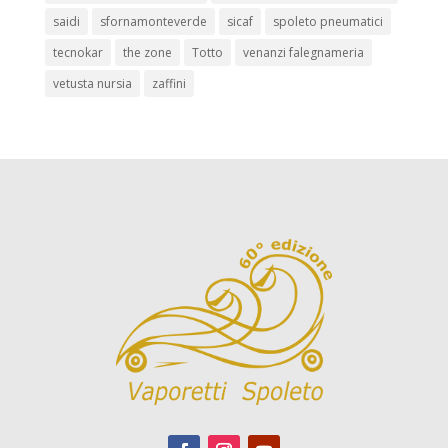
saidi
sfornamonteverde
sicaf
spoleto pneumatici
tecnokar
the zone
Totto
venanzi falegnameria
vetusta nursia
zaffini