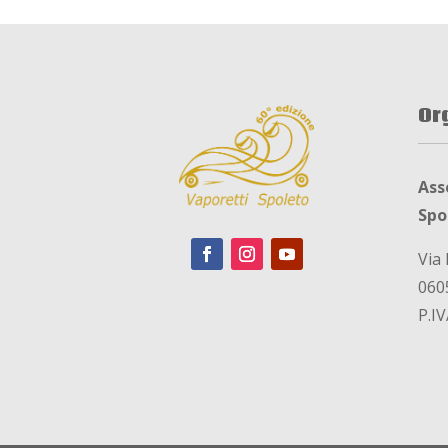
Or
Ass
Spo
Via 
060
P.I