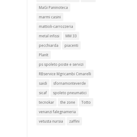
MaGi Paninoteca
marmi casini
mattioli-carrozzeria
metal infissi
MM 33
pecchiarda
piacenti
PlanIt
ps spoleto poste e servizi
RBservice Mgricambi Cimarelli
saidi
sfornamonteverde
sicaf
spoleto pneumatici
tecnokar
the zone
Totto
venanzi falegnameria
vetusta nursia
zaffini