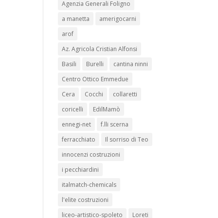
Agenzia Generali Foligno
a manetta
amerigocarni
arof
Az. Agricola Cristian Alfonsi
Basili
Burelli
cantina ninni
Centro Ottico Emmedue
Cera
Cocchi
collaretti
coricelli
EdilMamò
ennegi-net
f.lli scerna
ferracchiato
Il sorriso di Teo
innocenzi costruzioni
i pecchiardini
italmatch-chemicals
l'elite costruzioni
liceo-artistico-spoleto
Loreti